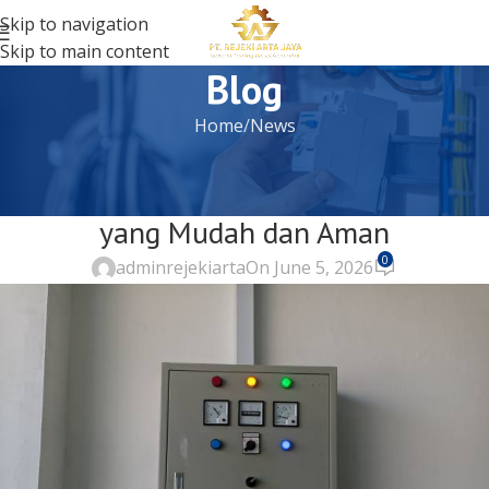
Skip to navigation
Skip to main content
Blog
Home
News
NEWS
5 Cara Koneksi Panel ATS ke Genset
yang Mudah dan Aman
0
adminrejekiarta
On June 5, 2026