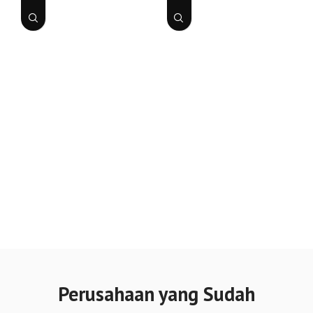
3 Phase-1500 RPM-
3 Phase-1500 RPM-
50HZ
50HZ
Jual Genset Cummins Open
Jual Genset Cummins Open
3 Phase 1500 RPM 50HZ
3 Phase 1500 RPM 50HZ
Genset Cummins Open 3
Genset Cummins Open 3
Phase 1500 RPM 50HZ
Phase 1500 RPM 50HZ
merupakan solusi tenaga
merupakan solusi tenaga
Perusahaan yang Sudah