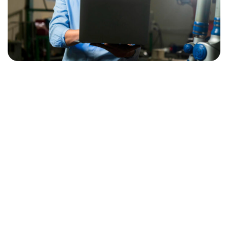
Distributor Genset Jakarta
PT REJEKI ARTA JAYA Jawabannya, kami merupakan distributor
yang menyediakan unit genset berkualitas tinggi di Jakarta, kami
siap memberikan terbaik dan kinerja optimal dalam menjaga
kelancaran operasional Anda.
Dengan pengalaman bertahun-tahun dalam industri, kami telah
menjadi mitra terpercaya bagi berbagai jenis bisnis, mulai dari
perhotelan, restoran, pusat data, hingga sektor industri.
Keandalan produk-produk genset kami telah terbukti mampu
mengatasi berbagai tantangan dalam menjaga kontinuitas
operasional, terutama dalam kondisi darurat atau pemadaman
listrik yang tidak terduga.
selengkapnya