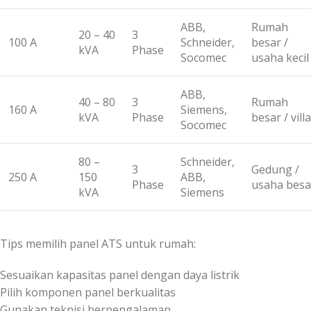
ABB,
Rumah
20 – 40
3
100 A
Schneider,
besar /
kVA
Phase
Socomec
usaha kecil
ABB,
40 – 80
3
Rumah
160 A
Siemens,
kVA
Phase
besar / villa
Socomec
80 –
Schneider,
3
Gedung /
250 A
150
ABB,
Phase
usaha besa
kVA
Siemens
Tips memilih panel ATS untuk rumah:
Sesuaikan kapasitas panel dengan daya listrik
Pilih komponen panel berkualitas
Gunakan teknisi berpengalaman