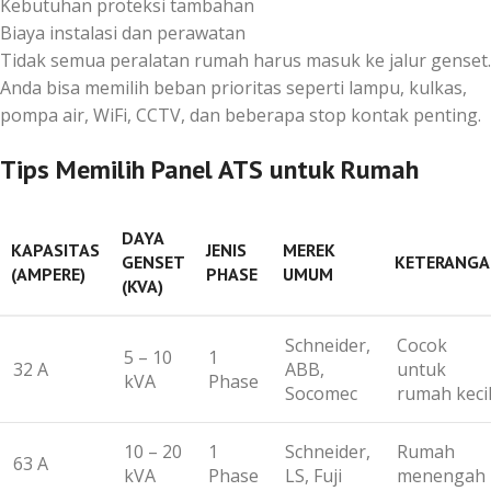
Kebutuhan proteksi tambahan
Biaya instalasi dan perawatan
Tidak semua peralatan rumah harus masuk ke jalur genset.
Anda bisa memilih beban prioritas seperti lampu, kulkas,
pompa air, WiFi, CCTV, dan beberapa stop kontak penting.
Tips Memilih Panel ATS untuk Rumah
DAYA
KAPASITAS
JENIS
MEREK
GENSET
KETERANG
(AMPERE)
PHASE
UMUM
(KVA)
Schneider,
Cocok
5 – 10
1
32 A
ABB,
untuk
kVA
Phase
Socomec
rumah keci
10 – 20
1
Schneider,
Rumah
63 A
kVA
Phase
LS, Fuji
menengah