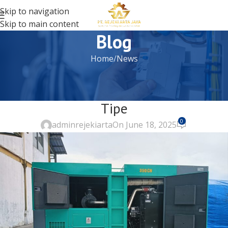
Skip to navigation
Skip to main content
Blog
Home
News
NEWS
Harga Genset Perkins Lengkap Semua
Tipe
0
adminrejekiarta
On June 18, 2025