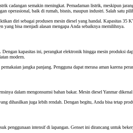
trik cadangan semakin meningkat. Pemadaman listrik, meskipun jarang,
ngan operasional, baik di rumah, bisnis, maupun industri. Salah satu
tikan diri sebagai produsen mesin diesel yang handal. Kapasitas 35 K
ien yang bisa menjadi alasan mengapa Anda sebaiknya memilihnya.
ngan kapasitas ini, perangkat elektronik hingga mesin produksi dapat 
alatan modern.
emakaian jangka panjang. Pengguna dapat merasa aman karena perangk
nsinya dalam mengonsumsi bahan bakar. Mesin diesel Yanmar dikenal h
yang dihasilkan juga lebih rendah. Dengan begitu, Anda bisa tetap pro
masuk penggunaan intensif di lapangan. Genset ini dirancang untuk bek