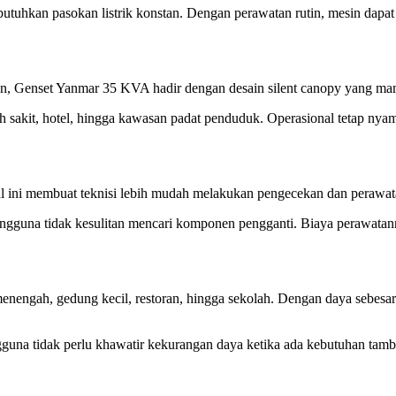
utuhkan pasokan listrik konstan. Dengan perawatan rutin, mesin dapat
un, Genset Yanmar 35 KVA hadir dengan desain silent canopy yang ma
ah sakit, hotel, hingga kawasan padat penduduk. Operasional tetap ny
 ini membuat teknisi lebih mudah melakukan pengecekan dan perawata
pengguna tidak kesulitan mencari komponen pengganti. Biaya perawatann
engah, gedung kecil, restoran, hingga sekolah. Dengan daya sebesar 
ngguna tidak perlu khawatir kekurangan daya ketika ada kebutuhan tam