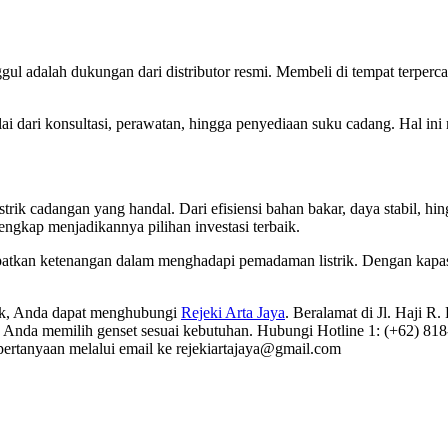
adalah dukungan dari distributor resmi. Membeli di tempat terpercay
lai dari konsultasi, perawatan, hingga penyediaan suku cadang. Hal in
strik cadangan yang handal. Dari efisiensi bahan bakar, daya stabil, 
ngkap menjadikannya pilihan investasi terbaik.
dapatkan ketenangan dalam menghadapi pemadaman listrik. Dengan kapas
ik, Anda dapat menghubungi
Rejeki Arta Jaya
. Beralamat di Jl. Haji 
Anda memilih genset sesuai kebutuhan. Hubungi Hotline 1: (+62) 818-7
pertanyaan melalui email ke
rejekiartajaya@gmail.com