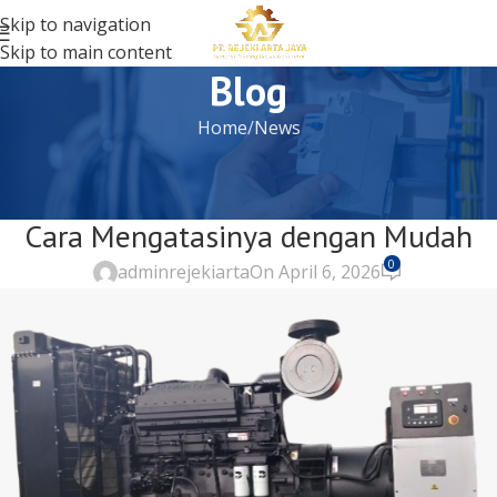
Skip to navigation
Skip to main content
Blog
Home
News
NEWS
Penyebab Genset Susah Hidup dan
Cara Mengatasinya dengan Mudah
0
adminrejekiarta
On April 6, 2026