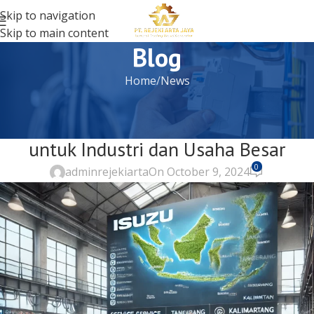
Skip to navigation
Skip to main content
Blog
Home
News
NEWS
Kinerja Tangguh Genset Isuzu 50 kVA
untuk Industri dan Usaha Besar
0
adminrejekiarta
On October 9, 2024