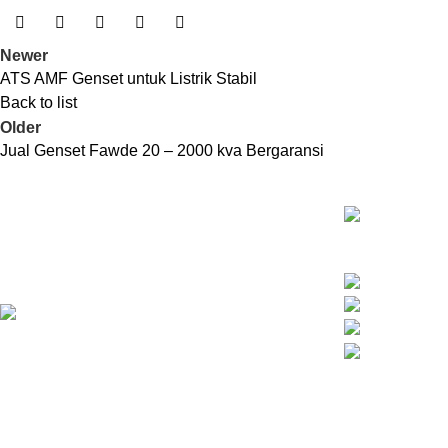
Newer
ATS AMF Genset untuk Listrik Stabil
Back to list
Older
Jual Genset Fawde 20 – 2000 kva Bergaransi
Kontak Info
Kami merupakan distributor yang
menyediakan unit genset berkualitas tinggi
C5, RT.3/RW.1, 
di Jakarta.
Daerah Khusus 
rejekiartajaya@