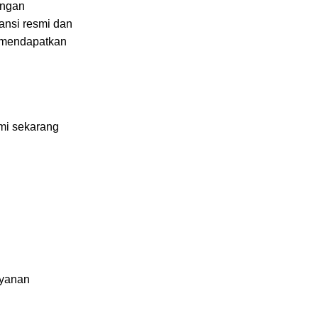
engan
ansi resmi dan
a mendapatkan
ami sekarang
ayanan