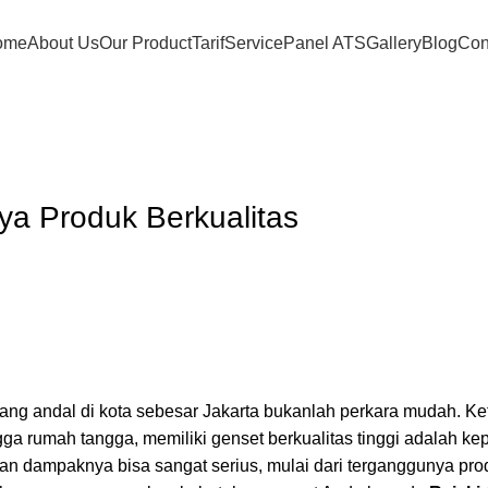
ome
About Us
Our Product
Tarif
Service
Panel ATS
Gallery
Blog
Con
aya Produk Berkualitas
ng andal di kota sebesar Jakarta bukanlah perkara mudah. Ke
hingga rumah tangga, memiliki genset berkualitas tinggi adalah k
an dampaknya bisa sangat serius, mulai dari terganggunya pro